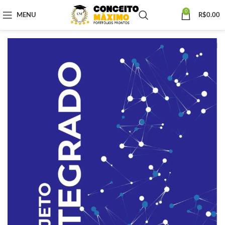
0
MENU
R$
0.00