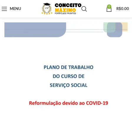
0
MENU
R$
0.00