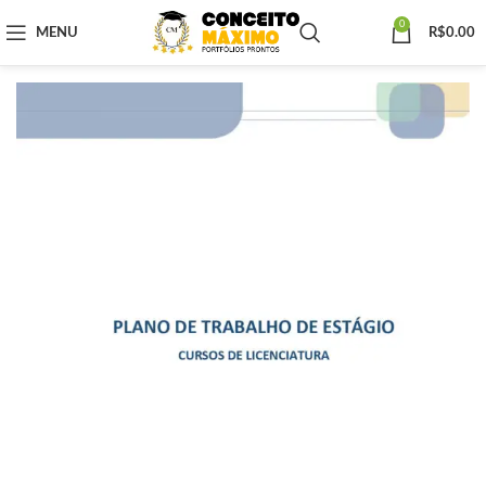
0
MENU
R$
0.00