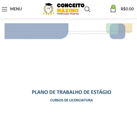
0
MENU
R$
0.00