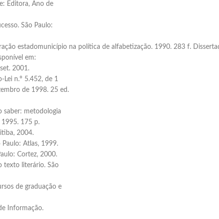
: Editora, Ano de
cesso. São Paulo:
ração estadomunicípio na política de alfabetização. 1990. 283 f. Disser
sponível em:
set. 2001.
-Lei n.º 5.452, de 1
ezembro de 1998. 25 ed.
o saber: metodologia
, 1995. 175 p.
itiba, 2004.
Paulo: Atlas, 1999.
Paulo: Cortez, 2000.
exto literário. São
ursos de graduação e
 de Informação.