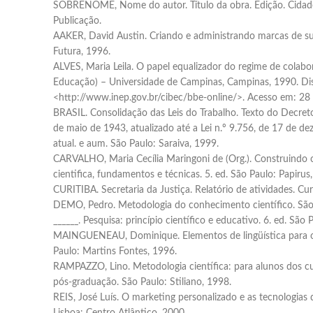
SOBRENOME, Nome do autor. Título da obra. Edição. Cidade
Publicação.
AAKER, David Austin. Criando e administrando marcas de su
Futura, 1996.
ALVES, Maria Leila. O papel equalizador do regime de colabo
Educação) – Universidade de Campinas, Campinas, 1990. Di
<http://www.inep.gov.br/cibec/bbe-online/>. Acesso em: 28 
BRASIL. Consolidação das Leis do Trabalho. Texto do Decreto
de maio de 1943, atualizado até a Lei n.º 9.756, de 17 de d
atual. e aum. São Paulo: Saraiva, 1999.
CARVALHO, Maria Cecília Maringoni de (Org.). Construindo 
cientifica, fundamentos e técnicas. 5. ed. São Paulo: Papirus
CURITIBA. Secretaria da Justiça. Relatório de atividades. Cur
DEMO, Pedro. Metodologia do conhecimento científico. São 
______. Pesquisa: princípio científico e educativo. 6. ed. São 
MAINGUENEAU, Dominique. Elementos de lingüística para o t
Paulo: Martins Fontes, 1996.
RAMPAZZO, Lino. Metodologia científica: para alunos dos c
pós-graduação. São Paulo: Stiliano, 1998.
REIS, José Luís. O marketing personalizado e as tecnologias