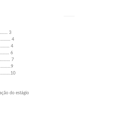
…… 3
……… 4
……… 4
……… 6
………… 7
…………9
……….10
tação do estágio