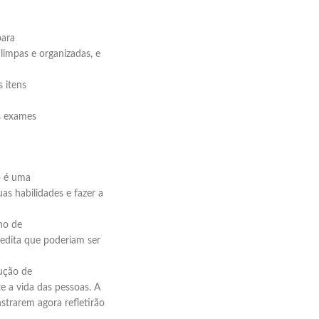
para
 limpas e organizadas, e
 itens
s exames
o é uma
as habilidades e fazer a
ano de
edita que poderiam ser
ução de
 a vida das pessoas. A
trarem agora refletirão