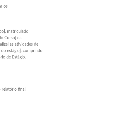
r os
co], matriculado
do Curso] da
lizei as atividades de
l do estágio], cumprindo
rio de Estágio.
relatório final.