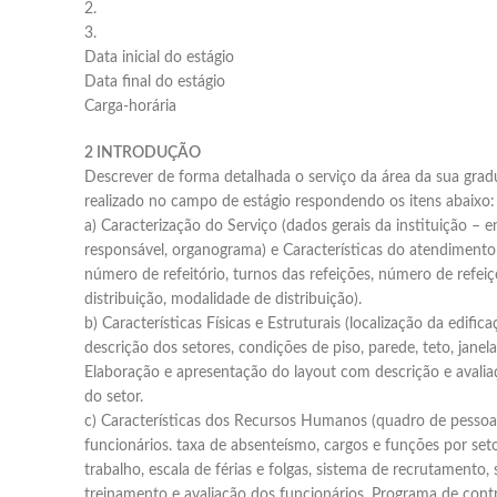
2.
3.
Data inicial do estágio
Data final do estágio
Carga-horária
2 INTRODUÇÃO
Descrever de forma detalhada o serviço da área da sua gra
realizado no campo de estágio respondendo os itens abaixo:
a) Caracterização do Serviço (dados gerais da instituição – 
responsável, organograma) e Características do atendimento 
número de refeitório, turnos das refeições, número de refeiç
distribuição, modalidade de distribuição).
b) Características Físicas e Estruturais (localização da edifica
descrição dos setores, condições de piso, parede, teto, janela
Elaboração e apresentação do layout com descrição e avali
do setor.
c) Características dos Recursos Humanos (quadro de pessoa
funcionários. taxa de absenteísmo, cargos e funções por seto
trabalho, escala de férias e folgas, sistema de recrutamento, 
treinamento e avaliação dos funcionários, Programa de cont