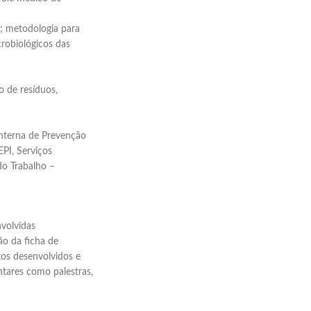
Envio imediato
e; metodologia para
crobiológicos das
o de resíduos,
Interna de Prevenção
PI, Serviços
do Trabalho –
volvidas
ão da ficha de
os desenvolvidos e
tares como palestras,