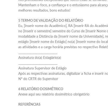
nos profissionais excepcionais que vocês estão se tornando.
Mantenham o foco, a confiança e o entusiasmo para alcança
melhores resultados, bons estudos!
5 TERMO DE VALIDAÇÃO DO RELATÓRIO
Eu, [Inserir nome do Acadêmico], RA [Inserir RA do Acadêmi
no [Inserir o semestre] semestre do Curso de [Inserir Nome 
modalidade a Distância da [Inserir nome da Universidade], rea
estágio [Inserir nome do Estágio] no(a) [Inserir nome do loca
as atividades e a carga horária previstas no respectivo Relató
___________________________
Assinatura do(a) Estagiário(a)
___________________________
Assinatura Supervisor de Estágio
Após as respectivas assinaturas, digitalizar a ficha e inserir no 
Nº do CRTR do Supervisor
6 RELATÓRIO DOSIMÉTRICO
Anexe aqui seu relatório dosimétrico obrigatório
REFERÊNCIAS