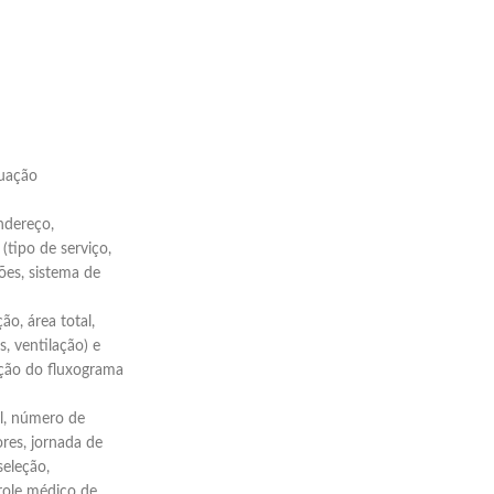
duação
endereço,
(tipo de serviço,
ões, sistema de
ção, área total,
s, ventilação) e
ação do fluxograma
l, número de
Elaboramos os portfólios
res, jornada de
seleção,
role médico de