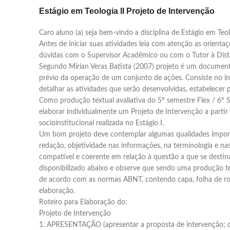
Estágio em Teologia II Projeto de Intervenção
Caro aluno (a) seja bem-vindo a disciplina de Estágio em Teol
Antes de iniciar suas atividades leia com atenção as orienta
dúvidas com o Supervisor Acadêmico ou com o Tutor à Dist
Segundo Mirian Veras Batista (2007) projeto é um document
prévio da operação de um conjunto de ações. Consiste no 
detalhar as atividades que serão desenvolvidas, estabelecer 
Como produção textual avaliativa do 5º semestre Flex / 6º S
elaborar individualmente um Projeto de Intervenção a partir
socioinstitucional realizada no Estágio I.
Um bom projeto deve contemplar algumas qualidades import
redação, objetividade nas informações, na terminologia e nas
compatível e coerente em relação à questão a que se destina.
disponibilizado abaixo e observe que sendo uma produção tex
de acordo com as normas ABNT, contendo capa, folha de rosto
elaboração.
Roteiro para Elaboração do:
Projeto de Intervenção
1. APRESENTAÇÃO (apresentar a proposta de intervenção; dis