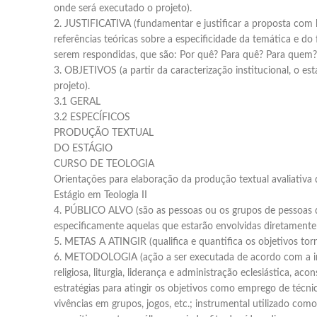
onde será executado o projeto).
2. JUSTIFICATIVA (fundamentar e justificar a proposta com ba
referências teóricas sobre a especificidade da temática e do 
serem respondidas, que são: Por quê? Para quê? Para quem?
3. OBJETIVOS (a partir da caracterização institucional, o est
projeto).
3.1 GERAL
3.2 ESPECÍFICOS
PRODUÇÃO TEXTUAL
DO ESTÁGIO
CURSO DE TEOLOGIA
Orientações para elaboração da produção textual avaliativa
Estágio em Teologia II
4. PÚBLICO ALVO (são as pessoas ou os grupos de pessoas qu
especificamente aquelas que estarão envolvidas diretamente 
5. METAS A ATINGIR (qualifica e quantifica os objetivos torn
6. METODOLOGIA (ação a ser executada de acordo com a in
religiosa, liturgia, liderança e administração eclesiástica, aco
estratégias para atingir os objetivos como emprego de técnica
vivências em grupos, jogos, etc.; instrumental utilizado como 