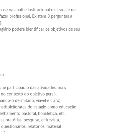
se na análise institucional realizada e nas
fazer profissional. Existem 3 perguntas a
).
Elaboramos os portfólios
agiário poderá identificar os objetivos de seu
Envio imediato
 do
e participarão das atividades, mais
no contexto do objetivo geral).
ando-o delimitado, viável e claro).
stituição/área do estágio como educação
nselhamento pastoral, homilética, etc.;
s oratórias, pesquisa, entrevista,
questionários, relatórios, material