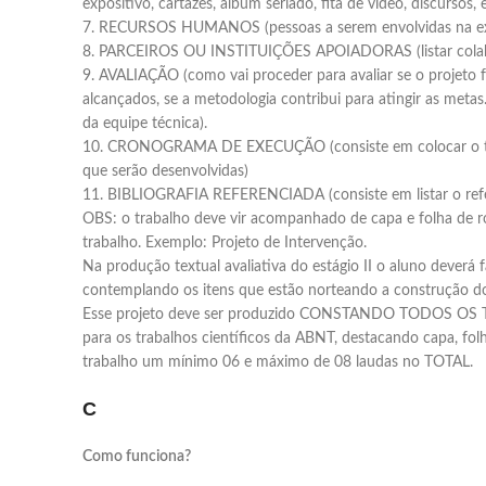
expositivo, cartazes, álbum seriado, fita de vídeo, discursos, e
7. RECURSOS HUMANOS (pessoas a serem envolvidas na ex
8. PARCEIROS OU INSTITUIÇÕES APOIADORAS (listar colab
9. AVALIAÇÃO (como vai proceder para avaliar se o projeto f
alcançados, se a metodologia contribui para atingir as met
da equipe técnica).
10. CRONOGRAMA DE EXECUÇÃO (consiste em colocar o tem
que serão desenvolvidas)
11. BIBLIOGRAFIA REFERENCIADA (consiste em listar o refere
OBS: o trabalho deve vir acompanhado de capa e folha de r
trabalho. Exemplo: Projeto de Intervenção.
Na produção textual avaliativa do estágio II o aluno deverá
contemplando os itens que estão norteando a construção do
Esse projeto deve ser produzido CONSTANDO TODOS OS T
para os trabalhos científicos da ABNT, destacando capa, folha
trabalho um mínimo 06 e máximo de 08 laudas no TOTAL.
C
Como funciona?