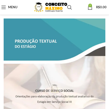
0
MENU
R$
0.00