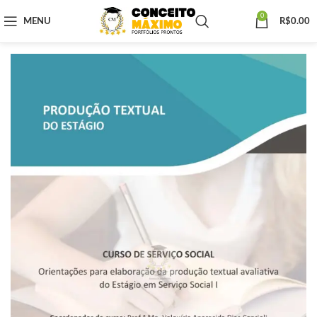
0
MENU
R$
0.00