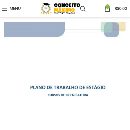
0
MENU
R$
0.00