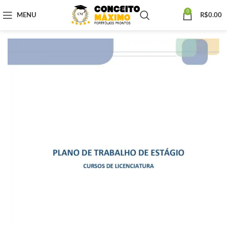
0
MENU
R$
0.00