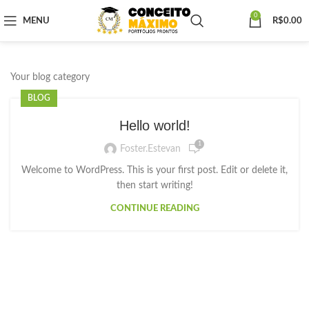
0
MENU
R$
0.00
Your blog category
BLOG
Hello world!
1
Foster.estevan
Welcome to WordPress. This is your first post. Edit or delete it,
then start writing!
CONTINUE READING
Elaboramos os portfólios
Envio imediato