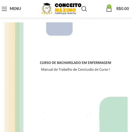
0
MENU
R$
0.00