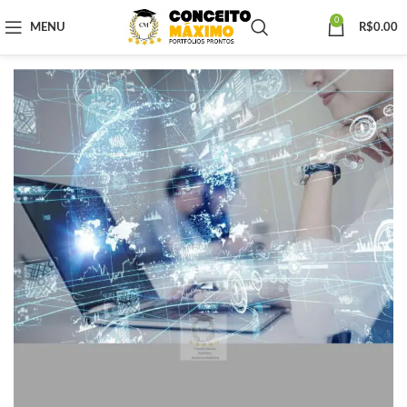
0
MENU
R$
0.00