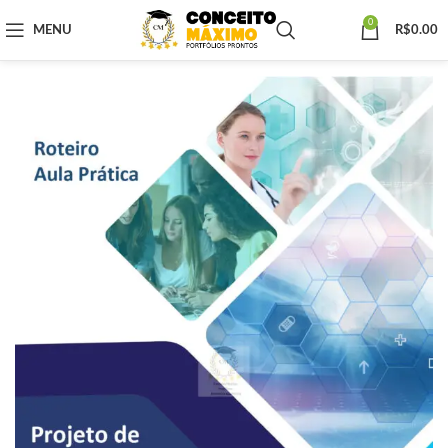
0
MENU
R$
0.00