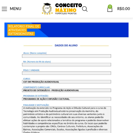
0
MENU
R$
0.00
Elaboramos os portfólios