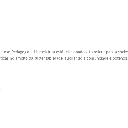
curso Pedagogia – Licenciatura está relacionado a transferir para a so
ticas no âmbito da sustentabilidade, auxiliando a comunidade e potencia
o;
Elaboramos os portfólios
Envio imediato