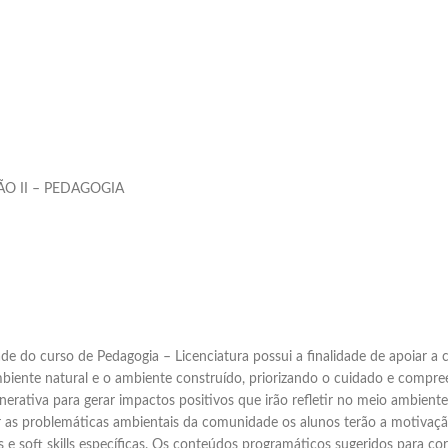
O II – PEDAGOGIA
dade do curso de Pedagogia – Licenciatura possui a finalidade de apoia
biente natural e o ambiente construído, priorizando o cuidado e compre
nerativa para gerar impactos positivos que irão refletir no meio ambient
ar as problemáticas ambientais da comunidade os alunos terão a motivaçã
 e soft skills específicas. Os conteúdos programáticos sugeridos para c