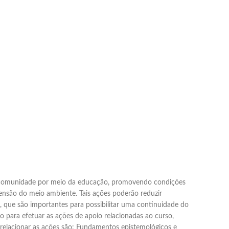
r a comunidade por meio da educação, promovendo condições
ensão do meio ambiente. Tais ações poderão reduzir
e, que são importantes para possibilitar uma continuidade do
o para efetuar as ações de apoio relacionadas ao curso,
orrelacionar as ações são: Fundamentos epistemológicos e