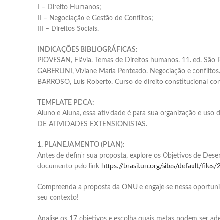
I – Direito Humanos;
II – Negociação e Gestão de Conflitos;
III – Direitos Sociais.
INDICAÇÕES BIBLIOGRÁFICAS:
PIOVESAN, Flávia. Temas de Direitos humanos. 11. ed. São P
GABERLINI, Viviane Maria Penteado. Negociação e conflitos. 
BARROSO, Luís Roberto. Curso de direito constitucional co
TEMPLATE PDCA:
Aluno e Aluna, essa atividade é para sua organização e uso
DE ATIVIDADES EXTENSIONISTAS.
1. PLANEJAMENTO (PLAN):
Antes de definir sua proposta, explore os Objetivos de Des
documento pelo link
https://brasil.un.org/sites/default/fil
Compreenda a proposta da ONU e engaje-se nessa oportunid
seu contexto!
Analise os 17 objetivos e escolha quais metas podem ser ade