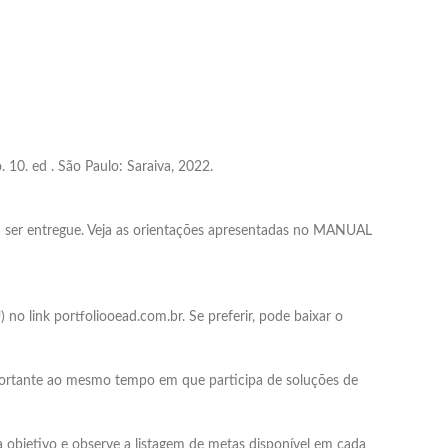
10. ed . São Paulo: Saraiva, 2022.
sa ser entregue. Veja as orientações apresentadas no MANUAL
o link portfoliooead.com.br. Se preferir, pode baixar o
portante ao mesmo tempo em que participa de soluções de
a objetivo e observe a listagem de metas disponível em cada