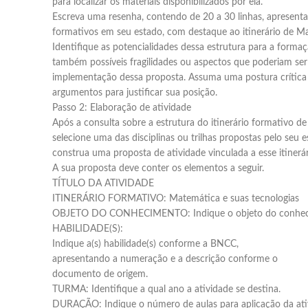
para localizar os materiais disponibilizados por ela.
Escreva uma resenha, contendo de 20 a 30 linhas, apresenta
formativos em seu estado, com destaque ao itinerário de Ma
Identifique as potencialidades dessa estrutura para a forma
também possíveis fragilidades ou aspectos que poderiam se
implementação dessa proposta. Assuma uma postura crítica 
argumentos para justificar sua posição.
Passo 2: Elaboração de atividade
Após a consulta sobre a estrutura do itinerário formativo d
selecione uma das disciplinas ou trilhas propostas pelo seu 
construa uma proposta de atividade vinculada a esse itinerár
A sua proposta deve conter os elementos a seguir.
TÍTULO DA ATIVIDADE
ITINERÁRIO FORMATIVO: Matemática e suas tecnologias
OBJETO DO CONHECIMENTO: Indique o objeto do conhec
HABILIDADE(S):
Indique a(s) habilidade(s) conforme a BNCC,
apresentando a numeração e a descrição conforme o
documento de origem.
TURMA: Identifique a qual ano a atividade se destina.
DURAÇÃO: Indique o número de aulas para aplicação da ati