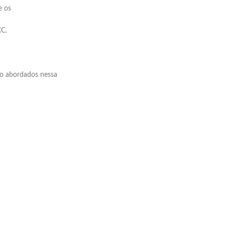
e os
C.
 abordados nessa