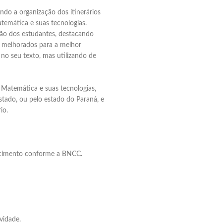
ndo a organização dos itinerários
temática e suas tecnologias.
ção dos estudantes, destacando
r melhorados para a melhor
no seu texto, mas utilizando de
e Matemática e suas tecnologias,
estado, ou pelo estado do Paraná, e
io.
imento conforme a BNCC.
Elaboramos os portfólios
Envio imediato
vidade.