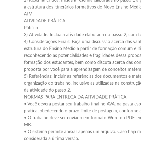
2) Resenha crítica: Inclua a resenha elaborada no passo 1 a 
a estrutura dos itinerários formativos do Novo Ensino Médi
ATV
ATIVIDADE PRÁTICA
Público
3) Atividade: Inclua a atividade elaborada no passo 2, com to
4) Considerações Finais: Faça uma discussão acerca das va
estrutura do Ensino Médio a partir de formação comum e iti
reconhecendo as potencialidades e fragilidades dessa propo
formação dos estudantes, bem como discuta acerca das cont
proposta por você para a aprendizagem de conceitos matem
5) Referências: Incluir as referências dos documentos e mate
organização do trabalho, inclusive as utilizadas na construç
da atividade do passo 2.
NORMAS PARA ENTREGA DA ATIVIDADE PRÁTICA
• Você deverá postar seu trabalho final no AVA, na pasta esp
prática, obedecendo o prazo limite de postagem, conforme 
• O trabalho deve ser enviado em formato Word ou PDF,
MB.
• O sistema permite anexar apenas um arquivo. Caso haja m
considerada a última versão.