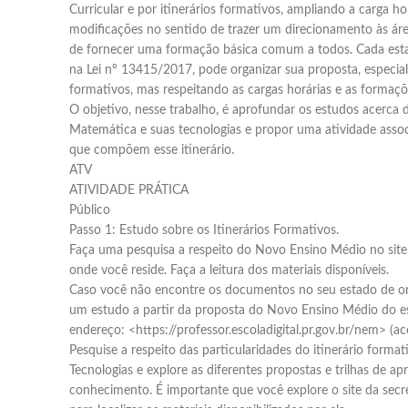
Curricular e por itinerários formativos, ampliando a carga h
modificações no sentido de trazer um direcionamento às áre
de fornecer uma formação básica comum a todos. Cada estad
na Lei nº 13415/2017, pode organizar sua proposta, especial
formativos, mas respeitando as cargas horárias e as formaçõe
O objetivo, nesse trabalho, é aprofundar os estudos acerca d
Matemática e suas tecnologias e propor uma atividade associ
que compõem esse itinerário.
ATV
ATIVIDADE PRÁTICA
Público
Passo 1: Estudo sobre os Itinerários Formativos.
Faça uma pesquisa a respeito do Novo Ensino Médio no site
onde você reside. Faça a leitura dos materiais disponíveis.
Caso você não encontre os documentos no seu estado de or
um estudo a partir da proposta do Novo Ensino Médio do es
endereço: <https://professor.escoladigital.pr.gov.br/nem> (a
Pesquise a respeito das particularidades do itinerário forma
Tecnologias e explore as diferentes propostas e trilhas de a
conhecimento. É importante que você explore o site da secr