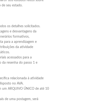
partir dos estudos feitos sobre
o de seu estado.
dos os detalhes solicitados.
ntagens e desvantagens da
nerários formativos,
sta para a aprendizagem e
ribuições da atividade
áticos.
riais acessados para a
ão da resenha do passo 1 e
ecífica relacionada à atividade
disposto no AVA.
 em um ARQUIVO ÚNICO de até 10
ais de uma postagem, será