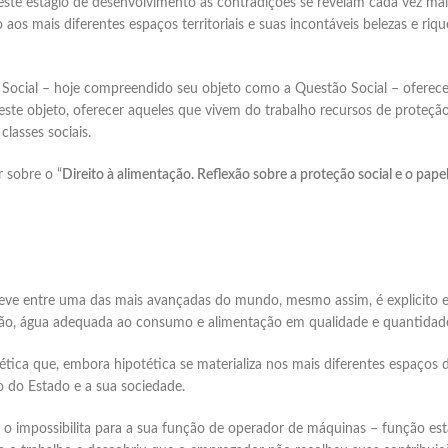
 estágio de desenvolvimento as contradições se revelam cada vez mais 
o aos mais diferentes espaços territoriais e suas incontáveis belezas e r
Social – hoje compreendido seu objeto como a Questão Social – oferece
ste objeto, oferecer aqueles que vivem do trabalho recursos de proteção
lasses sociais.
r sobre o “
Direito à alimentação. Reflexão sobre a proteção social e o papel
inscreve entre uma das mais avançadas do mundo, mesmo assim, é explicito
ação, água adequada ao consumo e alimentação em qualidade e quantidade
tica que, embora hipotética se materializa nos mais diferentes espaços d
 do Estado e a sua sociedade.
 impossibilita para a sua função de operador de máquinas – função esta