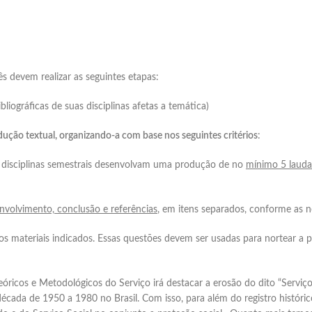
O
ês devem realizar as seguintes etapas:
bliográficas de suas disciplinas afetas a temática)
dução textual, organizando-a com base nos seguintes critérios
:
as disciplinas semestrais desenvolvam uma produção de no
mínimo 5 lauda
nvolvimento, conclusão e referências
, em itens separados, conforme as
 materiais indicados. Essas questões devem ser usadas para nortear a 
eóricos e Metodológicos do Serviço irá destacar a erosão do dito “Serv
écada de 1950 a 1980 no Brasil. Com isso, para além do registro históri