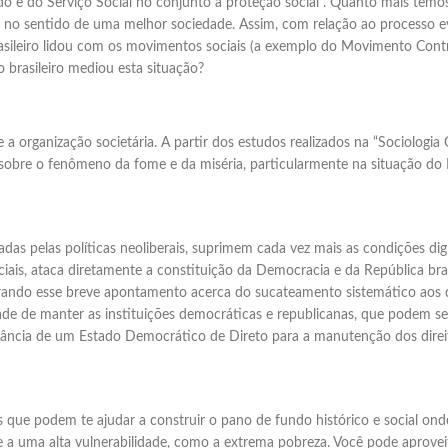
do e do Serviço Social no conjunto a proteção social . Quanto mais temos 
har no sentido de uma melhor sociedade. Assim, com relação ao processo e
sileiro lidou com os movimentos sociais (a exemplo do Movimento Contra
brasileiro mediou esta situação?
a organização societária. A partir dos estudos realizados na “Sociologia C
sobre o fenômeno da fome e da miséria, particularmente na situação do Br
zadas pelas políticas neoliberais, suprimem cada vez mais as condições dig
sociais, ataca diretamente a constituição da Democracia e da República br
rando esse breve apontamento acerca do sucateamento sistemático aos dire
dade de manter as instituições democráticas e republicanas, que podem s
mportância de um Estado Democrático de Direto para a manutenção dos direit
es que podem te ajudar a construir o pano de fundo histórico e social o
a uma alta vulnerabilidade, como a extrema pobreza. Você pode aproveita