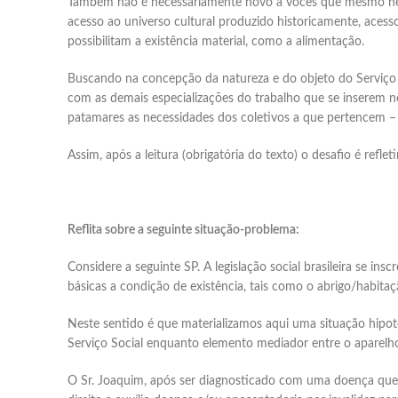
Também não é necessariamente novo à vocês que mesmo neste
acesso ao universo cultural produzido historicamente, acess
possibilitam a existência material, como a alimentação.
Buscando na concepção da natureza e do objeto do Serviço 
com as demais especializações do trabalho que se inserem ne
patamares as necessidades dos coletivos a que pertencem – c
Assim, após a leitura (obrigatória do texto) o desafio é refleti
Reflita sobre a seguinte situação-problema:
Considere a seguinte SP. A legislação social brasileira se 
básicas a condição de existência, tais como o abrigo/habit
Neste sentido é que materializamos aqui uma situação hipoté
Serviço Social enquanto elemento mediador entre o aparelho
O Sr. Joaquim, após ser diagnosticado com uma doença que o