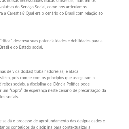
as nossas necessidades físicas satisfeitas, mais temos
volutivo do Serviço Social, como nos articulamos
 a Carestia)? Qual era o cenário do Brasil com relação ao
rítica”, descreva suas potencialidades e debilidades para a
asil e do Estado social.
nas de vida dos(as) trabalhadores(as) e ataca
asileira, pois rompe com os princípios que asseguram a
itos sociais, a disciplina de Ciência Política pode
er um “sopro” de esperança neste cenário de precarização da
os sociais.
nde se dá o processo de aprofundamento das desigualdades e
r os conteúdos da disciplina para contextualizar a