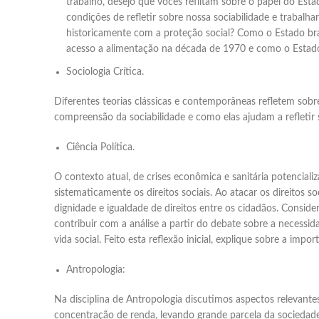
trabalho, desejo que vocês reflitam sobre o papel do Esta
condições de refletir sobre nossa sociabilidade e trabal
historicamente com a proteção social? Como o Estado bra
acesso a alimentação na década de 1970 e como o Estado 
Sociologia Crítica.
Diferentes teorias clássicas e contemporâneas refletem sobre 
compreensão da sociabilidade e como elas ajudam a refletir 
Ciência Política.
O contexto atual, de crises econômica e sanitária potenciali
sistematicamente os direitos sociais. Ao atacar os direitos 
dignidade e igualdade de direitos entre os cidadãos. Conside
contribuir com a análise a partir do debate sobre a necessi
vida social. Feito esta reflexão inicial, explique sobre a i
Antropologia:
Na disciplina de Antropologia discutimos aspectos relevant
concentração de renda, levando grande parcela da sociedade 