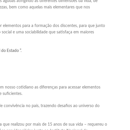
agudas atingindo as diferentes dimensões da vida, de
iquezas, bem como aquelas mais elementares que nos
r elementos para a formação dos discentes, para que junto
 social e uma sociabilidade que satisfaça em maiores
 do Estado ”.
 em nosso cotidiano as diferenças para acessar elementos
 suficientes.
e convivência no país, trazendo desafios ao universo do
 que realizou por mais de 15 anos de sua vida – requereu o