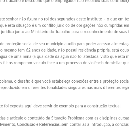
ra o trabalho e descobriu que o empregador não recolheu suas contribuiçõ
te senhor não figura no rol dos segurados deste Instituto – o que em tes
ue esta situação é um conflito jurídico de obrigações não cumpridas e
urídica junto ao Ministério do Trabalho para o reconhecimento de suas f
Elaboramos os portfólios
 proteção social de seu município auxílio para poder acessar alimentaçã
, o mesmo tem 62 anos de idade, não possui residência própria, está o
água de uma mina (a qualidade da água não foi atestada, visto que esta m
us filhos romperam vínculo face a um processo de violência domiciliar 
Envio imediato
roblema, o desafio é que você estabeleça conexões entre a proteção social
produzido em diferentes tonalidades singulares nas mais diferentes regiõ
 foi exposta aqui deve servir de exemplo para a construção textual.
ências e articule o conteúdo da Situação Problema com as disciplinas cur
vimento, Conclusão e Referências,
sem contar as a Introdução, a conclus