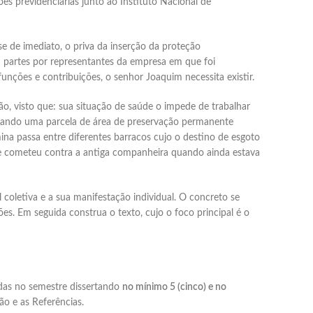
es previdenciárias junto ao Instituto Nacional de
e de imediato, o priva da inserção da proteção
m partes por representantes da empresa em que foi
unções e contribuições, o senhor Joaquim necessita existir.
o, visto que: sua situação de saúde o impede de trabalhar
cupando uma parcela de área de preservação permanente
ina passa entre diferentes barracos cujo o destino de esgoto
que cometeu contra a antiga companheira quando ainda estava
 coletiva e a sua manifestação individual. O concreto se
es. Em seguida construa o texto, cujo o foco principal é o
sadas no semestre dissertando
no mínimo 5 (cinco) e no
ão e as Referências.