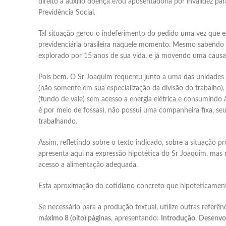
direito a auxílio doença e/ou aposentadoria por invalidez pa
Previdência Social.
Tal situação gerou o indeferimento do pedido uma vez que es
previdenciária brasileira naquele momento. Mesmo sabendo q
explorado por 15 anos de sua vida, e já movendo uma causa j
Pois bem. O Sr Joaquim requereu junto a uma das unidades de
(não somente em sua especialização da divisão do trabalho)
(fundo de vale) sem acesso a energia elétrica e consumindo 
é por meio de fossas), não possui uma companheira fixa, se
trabalhando.
Assim, refletindo sobre o texto indicado, sobre a situação p
apresenta aqui na expressão hipotética do Sr Joaquim, mas re
acesso a alimentação adequada.
Esta aproximação do cotidiano concreto que hipoteticamente
Se necessário para a produção textual, utilize outras refer
máximo 8 (oito) páginas
, apresentando:
Introdução
,
Desenvol