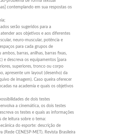
ação-problema de forma textual
inas] contemplando em sua respostas os
ia;
ados serão sugeridos para a
atender aos objetivos e aos diferentes
scular, neuro-muscular, potência e
 espaços para cada grupos de
 ambos, barras, anilhas, barras fixas,
Elaboramos os portfólios
tc) e descreva os equipamentos [para
riores, superiores, tronco ou corpo
stão, apresente um layout (desenho) da
quivo de imagem). Caso queira oferecer
Envio imediato
ocadas na academia e quais os objetivos
ossibilidades de dois testes
nvolva a cinemática, os dois testes
escreva os testes e quais as informações
 de leitura sobre o tema:
cânica do esporte: descrição de
va (Rede CENESP-MET). Revista Brasileira