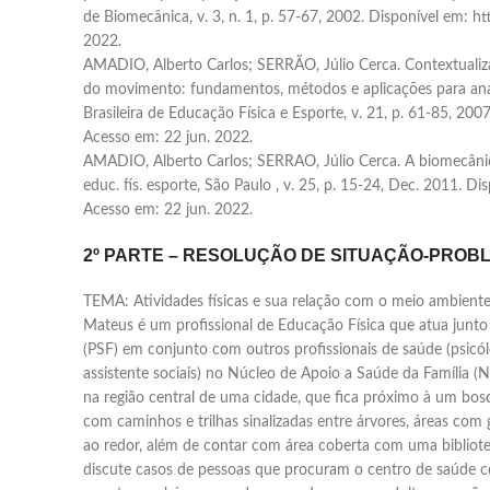
de Biomecânica, v. 3, n. 1, p. 57-67, 2002. Disponível em: h
2022.
AMADIO, Alberto Carlos; SERRÃO, Júlio Cerca. Contextualiz
do movimento: fundamentos, métodos e aplicações para análi
Brasileira de Educação Física e Esporte, v. 21, p. 61-85, 2007
Acesso em: 22 jun. 2022.
AMADIO, Alberto Carlos; SERRAO, Júlio Cerca. A biomecânica
educ. fís. esporte, São Paulo , v. 25, p. 15-24, Dec. 2011. Di
Acesso em: 22 jun. 2022.
2º PARTE – RESOLUÇÃO DE SITUAÇÃO-PROB
TEMA: Atividades físicas e sua relação com o meio ambient
Mateus é um profissional de Educação Física que atua junt
(PSF) em conjunto com outros profissionais de saúde (psicólog
assistente sociais) no Núcleo de Apoio a Saúde da Família 
na região central de uma cidade, que fica próximo à um bo
com caminhos e trilhas sinalizadas entre árvores, áreas co
ao redor, além de contar com área coberta com uma bibliote
discute casos de pessoas que procuram o centro de saúde co