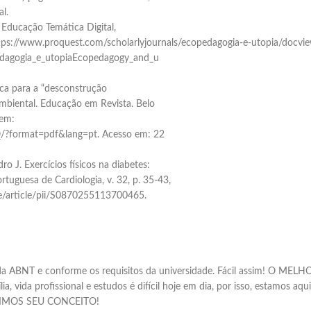
l.
ducação Temática Digital,
: https://www.proquest.com/scholarlyjournals/ecopedagogia-e-utopia/d
edagogia_e_utopiaEcopedagogy_and_u
a para a “desconstrução
mbiental. Educação em Revista. Belo
 em:
/?format=pdf&lang=pt. Acesso em: 22
 J. Exercícios físicos na diabetes:
tuguesa de Cardiologia, v. 32, p. 35-43,
ce/article/pii/S0870255113700465.
mas da ABNT e conforme os requisitos da universidade. Fácil assim!
ida profissional e estudos é difícil hoje em dia, por isso, estamos aqu
ANTIMOS SEU CONCEITO!