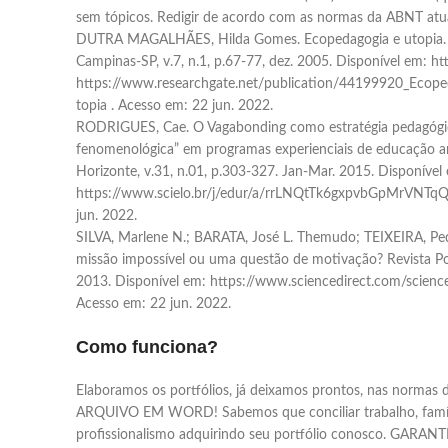
sem tópicos. Redigir de acordo com as normas da ABNT atua
DUTRA MAGALHÃES, Hilda Gomes. Ecopedagogia e utopia. E
Campinas-SP, v.7, n.1, p.67-77, dez. 2005. Disponível em
https://www.researchgate.net/publication/44199920_Ecop
topia . Acesso em: 22 jun. 2022.
RODRIGUES, Cae. O Vagabonding como estratégia pedagógic
fenomenológica” em programas experienciais de educação a
Horizonte, v.31, n.01, p.303-327. Jan-Mar. 2015. Disponível
https://www.scielo.br/j/edur/a/rrLNQtTk6gxpvbGpMrVNTqQ
jun. 2022.
SILVA, Marlene N.; BARATA, José L. Themudo; TEIXEIRA, Pedro
missão impossível ou uma questão de motivação? Revista Por
2013. Disponível em: https://www.sciencedirect.com/scien
Acesso em: 22 jun. 2022.
Como funciona?
Elaboramos os portfólios, já deixamos prontos, nas nor
ARQUIVO EM WORD! Sabemos que conciliar trabalho, família, v
profissionalismo adquirindo seu portfólio conosco. GAR