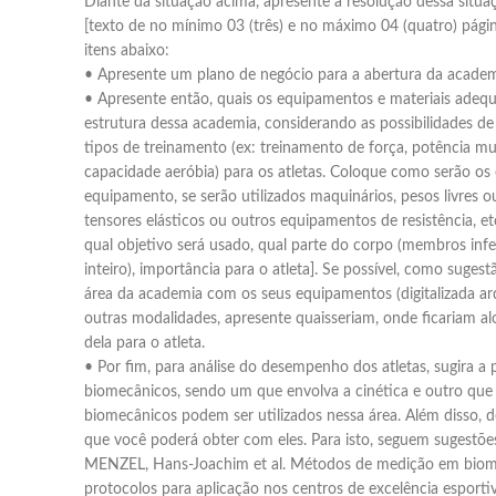
Diante da situação acima, apresente a resolução dessa situ
[texto de no mínimo 03 (três) e no máximo 04 (quatro) pág
itens abaixo:
• Apresente um plano de negócio para a abertura da academ
• Apresente então, quais os equipamentos e materiais adequ
estrutura dessa academia, considerando as possibilidades de 
tipos de treinamento (ex: treinamento de força, potência mu
capacidade aeróbia) para os atletas. Coloque como serão os
equipamento, se serão utilizados maquinários, pesos livres ou
tensores elásticos ou outros equipamentos de resistência, e
qual objetivo será usado, qual parte do corpo (membros infe
inteiro), importância para o atleta]. Se possível, como suge
área da academia com os seus equipamentos (digitalizada ar
outras modalidades, apresente quaisseriam, onde ficariam al
dela para o atleta.
• Por fim, para análise do desempenho dos atletas, sugira a p
biomecânicos, sendo um que envolva a cinética e outro que e
biomecânicos podem ser utilizados nessa área. Além disso, d
que você poderá obter com eles. Para isto, seguem sugestões
MENZEL, Hans-Joachim et al. Métodos de medição em biome
protocolos para aplicação nos centros de excelência esporti