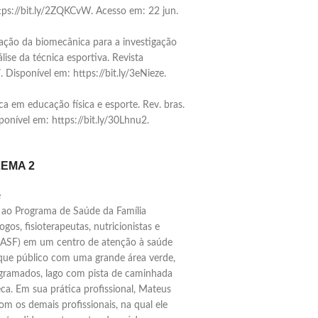
ttps://bit.ly/2ZQKCvW. Acesso em: 22 jun.
ação da biomecânica para a investigação
se da técnica esportiva. Revista
. Disponível em: https://bit.ly/3eNieze.
 em educação física e esporte. Rev. bras.
sponível em: https://bit.ly/30Lhnu2.
LEMA 2
e
o ao Programa de Saúde da Família
os, fisioterapeutas, nutricionistas e
(NASF) em um centro de atenção à saúde
sque público com uma grande área verde,
m gramados, lago com pista de caminhada
ca. Em sua prática profissional, Mateus
m os demais profissionais, na qual ele