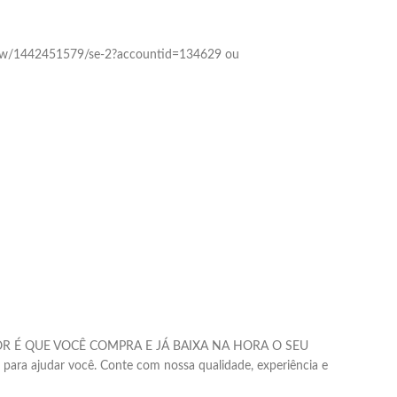
ocview/1442451579/se-2?accountid=134629 ou
 O MELHOR É QUE VOCÊ COMPRA E JÁ BAIXA NA HORA O SEU
i para ajudar você. Conte com nossa qualidade, experiência e