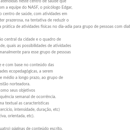
atendidas neste centro de saúde que
om a equipe do NASF, o psicólogo Edgar,
o centro de saúde, com atividades em
ter prazerosa, na tentativa de reduzir o
 a prática de atividades físicas no dia-adia para grupo de pessoas com d
o central da cidade e o quadro de
e, quais as possibilidades de atividades
semanalmente para esse grupo de pessoas
se e com base no conteúdo das
dades ecopedagógicas, a serem
e médio a longo prazo, ao grupo de
stão norteadora.
como seus objetivos
requência semanal de ocorrência.
 textual as características
ercício, intensidade, duração, etc)
va, orientada, etc).
uatro) páginas de conteúdo escrito,