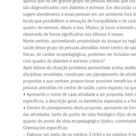
aponta que há um grande grupo de pessoas adultas que são 
são diagnosticados com diabetes e estresse. Em discussão c
sugere atendimento à essas pessoas em um ambiente fora d
locais que possibilitem a sensação de tranquilidade e de cará
quadro de estresse. Aliado a isso, Mateus já havia orientado
observada de forma significativa nos últimos 6 meses.
Neste sentido, aproveitando proximidade do bosque na regiã
saúde desse grupo de pessoas atendidas neste centro de saúd
físicas, de caráter ecopedagógicas, poderiam ser incluídas 
com quadro de diabetes e estresse crônico?
Após leitura da situação problema apresentada acima, análi
disciplinas envolvidas, construam um planejamento de ativi
propostas e que venham proporcionar possíveis benefícios d
pessoas atendidas no centro de saúde, como exposto na que
• Apresente o nome de cada atividade a ser proposta, bem 
específicos, a descrição geral, os benefícios esperados e a f
• Dentro do planejamento desta proposta, apresente de forma
das atividades, tanto do ponto de vista fisiológico (tipo de ex
quanto do ponto de vista ecopedagógico (lúdico, contemplati
Orientações específicas:
– Elaborar um texto de no mínimo 3 (três) e no máximo 4 (q