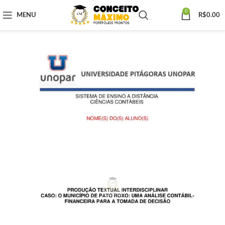
0
MENU
R$
0.00