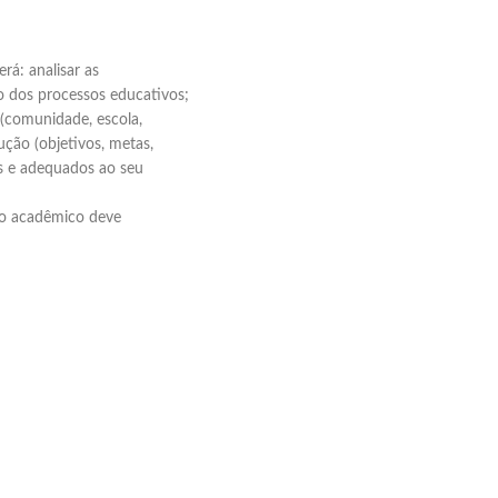
rá: analisar as
o dos processos educativos;
(comunidade, escola,
ução (objetivos, metas,
os e adequados ao seu
, o acadêmico deve
Elaboramos os portfólios
Envio imediato