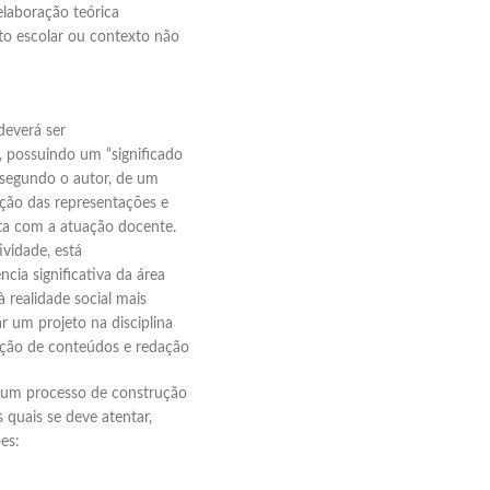
elaboração teórica
xto escolar ou contexto não
deverá ser
 possuindo um “significado
, segundo o autor, de um
ução das representações e
eta com a atuação docente.
ividade, está
ncia significativa da área
à realidade social mais
 um projeto na disciplina
eção de conteúdos e redação
o um processo de construção
 quais se deve atentar,
es: