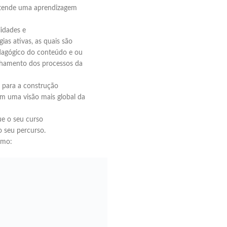
etende uma aprendizagem
idades e
ias ativas, as quais são
edagógico do conteúdo e ou
nhamento dos processos da
 para a construção
om uma visão mais global da
ue o seu curso
o seu percurso.
omo: