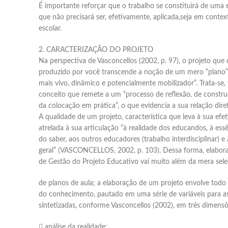
É importante reforçar que o trabalho se constituirá de uma 
que não precisará ser, efetivamente, aplicada,seja em conte
escolar.
2. CARACTERIZAÇÃO DO PROJETO
Na perspectiva de Vasconcellos (2002, p. 97), o projeto que 
produzido por você transcende a noção de um mero “plano”,
mais vivo, dinâmico e potencialmente mobilizador”. Trata-se
conceito que remete a um “processo de reflexão, de constr
da colocação em prática”, o que evidencia a sua relação dir
A qualidade de um projeto, característica que leva à sua efet
atrelada à sua articulação “à realidade dos educandos, à essê
do saber, aos outros educadores (trabalho interdisciplinar) e 
geral” (VASCONCELLOS, 2002, p. 103). Dessa forma, elaborar
de Gestão do Projeto Educativo vai muito além da mera sel
de planos de aula; a elaboração de um projeto envolve tod
do conhecimento, pautado em uma série de variáveis para as
sintetizadas, conforme Vasconcellos (2002), em três dimensõ
 análise da realidade;