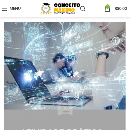
0
MENU
R$
0.00