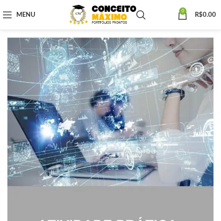
0
MENU
R$
0.00