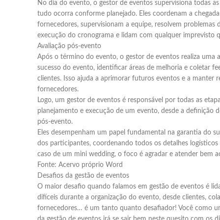
No dia do evento, o gestor de eventos supervisiona todas as
tudo ocorra conforme planejado. Eles coordenam a chegada
fornecedores, supervisionam a equipe, resolvem problemas d
execução do cronograma e lidam com qualquer imprevisto qu
Avaliação pós-evento
Após o término do evento, o gestor de eventos realiza uma a
sucesso do evento, identificar áreas de melhoria e coletar f
clientes. Isso ajuda a aprimorar futuros eventos e a manter 
fornecedores.
Logo, um gestor de eventos é responsável por todas as etap
planejamento e execução de um evento, desde a definição do
pós-evento.
Eles desempenham um papel fundamental na garantia do suc
dos participantes, coordenando todos os detalhes logísticos
caso de um mini wedding, o foco é agradar e atender bem aos
Fonte: Acervo próprio Word
Desafios da gestão de eventos
O maior desafio quando falamos em gestão de eventos é lid
difíceis durante a organização do evento, desde clientes, col
fornecedores… é um tanto quanto desafiador! Você como um
da gestão de eventos irá se sair bem neste quesito com os d