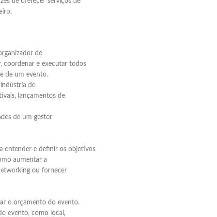
azes de oferecer serviços de
iro.
rganizador de
r, coordenar e executar todos
de de um evento.
indústria de
tivais, lançamentos de
dades de um gestor
 entender e definir os objetivos
Elaboramos os portfólios
 como aumentar a
networking ou fornecer
Envio imediato
iar o orçamento do evento.
do evento, como local,