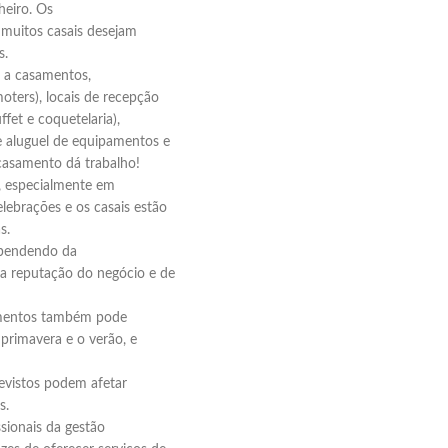
heiro. Os
 muitos casais desejam
s.
s a casamentos,
ters), locais de recepção
ffet e coquetelaria),
 de aluguel de equipamentos e
casamento dá trabalho!
a, especialmente em
lebrações e os casais estão
s.
dependendo da
 da reputação do negócio e de
samentos também pode
primavera e o verão, e
evistos podem afetar
s.
ssionais da gestão