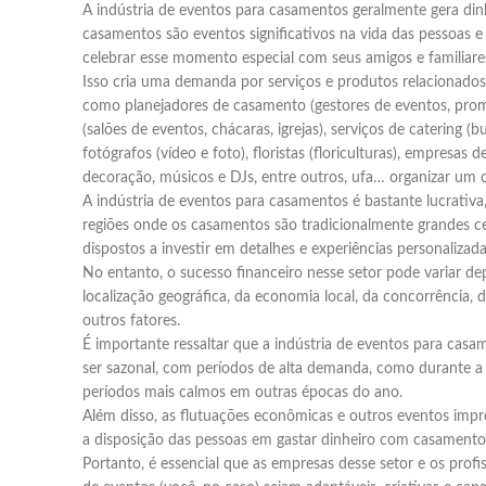
A indústria de eventos para casamentos geralmente gera din
casamentos são eventos significativos na vida das pessoas e
celebrar esse momento especial com seus amigos e familiare
Isso cria uma demanda por serviços e produtos relacionado
como planejadores de casamento (gestores de eventos, promo
(salões de eventos, chácaras, igrejas), serviços de catering (bu
fotógrafos (vídeo e foto), floristas (floriculturas), empresas
decoração, músicos e DJs, entre outros, ufa… organizar um 
A indústria de eventos para casamentos é bastante lucrativ
regiões onde os casamentos são tradicionalmente grandes ce
dispostos a investir em detalhes e experiências personalizada
No entanto, o sucesso financeiro nesse setor pode variar 
localização geográfica, da economia local, da concorrência,
outros fatores.
É importante ressaltar que a indústria de eventos para ca
ser sazonal, com períodos de alta demanda, como durante a 
períodos mais calmos em outras épocas do ano.
Além disso, as flutuações econômicas e outros eventos impr
a disposição das pessoas em gastar dinheiro com casamento
Portanto, é essencial que as empresas desse setor e os profi