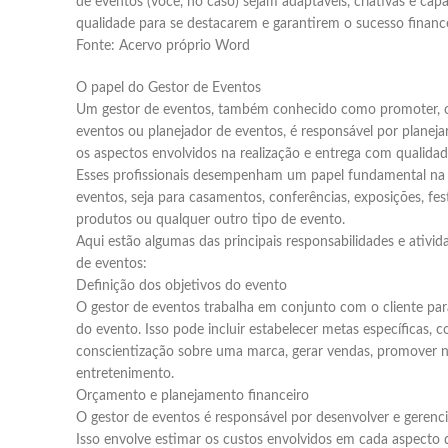
de eventos (você, no caso) sejam adaptáveis, criativas e cap
qualidade para se destacarem e garantirem o sucesso finance
Fonte: Acervo próprio Word
O papel do Gestor de Eventos
Um gestor de eventos, também conhecido como promoter, o
eventos ou planejador de eventos, é responsável por planeja
os aspectos envolvidos na realização e entrega com qualida
Esses profissionais desempenham um papel fundamental na 
eventos, seja para casamentos, conferências, exposições, fes
produtos ou qualquer outro tipo de evento.
Aqui estão algumas das principais responsabilidades e ativi
de eventos:
Definição dos objetivos do evento
O gestor de eventos trabalha em conjunto com o cliente para
do evento. Isso pode incluir estabelecer metas específicas,
conscientização sobre uma marca, gerar vendas, promover 
entretenimento.
Orçamento e planejamento financeiro
O gestor de eventos é responsável por desenvolver e gerenc
Isso envolve estimar os custos envolvidos em cada aspecto 